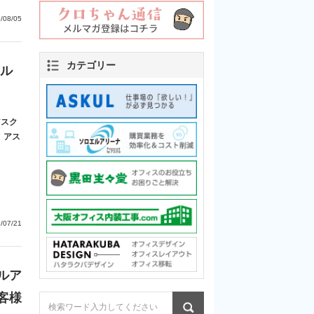
/08/05
カテゴリー
ャル
アスク
！アス
/07/21
ルア
客様