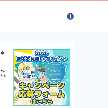
～今
報をご
できま