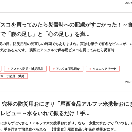
2026
ビスコを買ってみたら災害時への配慮がすごかった！～
味で「腹の足し」と「心の足し」を満
...
防災の日。防災用品の見直しの時期でもありますね。実はお菓子で有名なビスコが、
気があるんです。 実際にアスクルで保存用ビスコを買ってみたら災害時
...
アスクル防災・減災用品
アスクル商品紹介
ソロエルアリーナ
アリーナ防災・減災
2025
 究極の防災用おにぎり「尾西食品アルファ米携帯おに
食レビュー～水をいれて振るだけ！手
...
「にぎらずにできる！アルファ米の携帯おにぎり」なら、少量の水だけで「いつも」
、手を汚さず簡単食べられる！【非常食】尾西食品 5年保存 携帯おにぎ
...