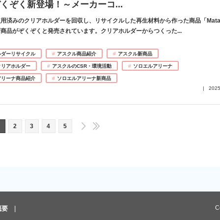
ぞくぞく新登場！～メーカーコ
...
用済みのクリアホルダーを回収し、リサイクルした再生材料から作った商品「Matak
新商品がぞくぞくと発売されています。クリアホルダーからつくった
...
ルダーリサイクル
アスクル商品紹介
アスクル新商品
クリアホルダー
アスクルのCSR・環境活動
ソロエルアリーナ
アリーナ商品紹介
ソロエルアリーナ新商品
2025
2
3
4
5
C
概要