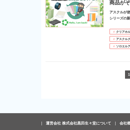
商品が
アスクルが使
シリーズの
クリアホ
アスクル
ソロエル
1
運営会社 株式会社黒田生々堂について
会社