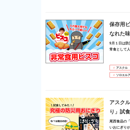
保存用
なれた
9月１日は
常食として人
アスクル
ソロエル
アスクル
り」試
尾西食品の
いおにぎりが