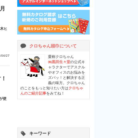
5月
本木ヒ
クロちゃん頭巾について
/04/27
愛称クロちゃん
㈱黒田生々堂
の公式キ
ャラクターでアスクル
やオフィスのお悩みを
ズバッ！と解決する正
す！
義の味方。クロちゃん
のことをもっと知りたい方は
クロちゃ
んのご紹介記事
をみてね！
が使
キーワード