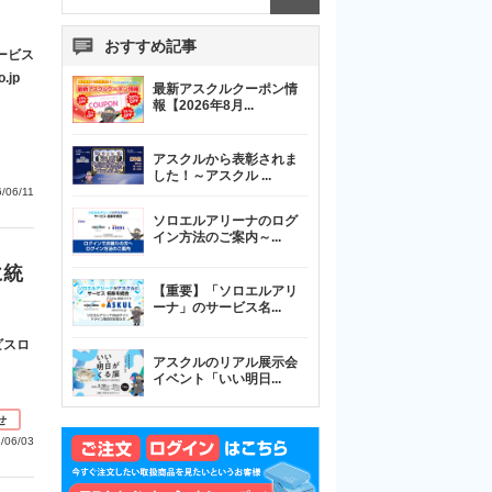
おすすめ記事
ービス
.jp
最新アスクルクーポン情
報【2026年8月
...
アスクルから表彰されま
した！～アスクル
...
/06/11
ソロエルアリーナのログ
イン方法のご案内～
...
に統
【重要】「ソロエルアリ
ーナ」のサービス名
...
ビスロ
アスクルのリアル展示会
イベント「いい明日
...
せ
/06/03