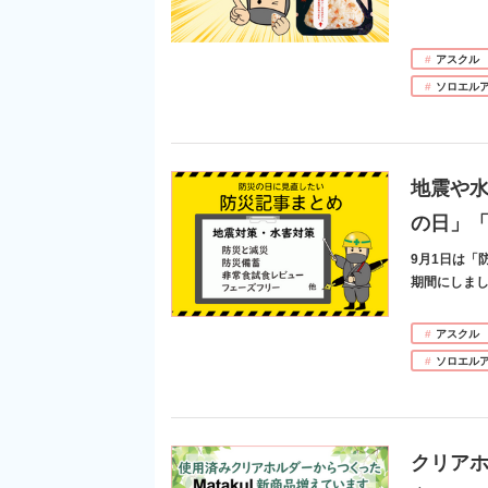
アスクル
ソロエル
地震や水
の日」
9月1日は「
期間にしま
アスクル
ソロエル
クリアホ