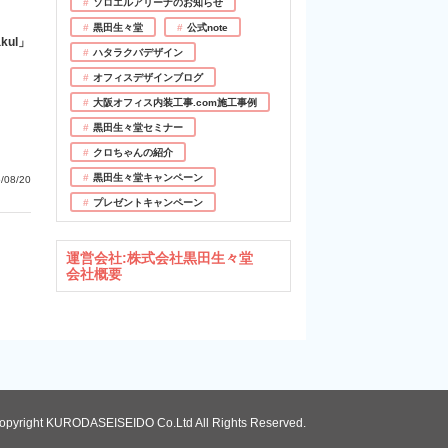
ソロエルアリーナのお知らせ
黒田生々堂
公式note
ul」
ハタラクバデザイン
オフィスデザインブログ
大阪オフィス内装工事.com施工事例
黒田生々堂セミナー
クロちゃんの紹介
黒田生々堂キャンペーン
/08/20
プレゼントキャンペーン
運営会社:株式会社黒田生々堂
会社概要
opyright KURODASEISEIDO Co.Ltd All Rights Reserved.