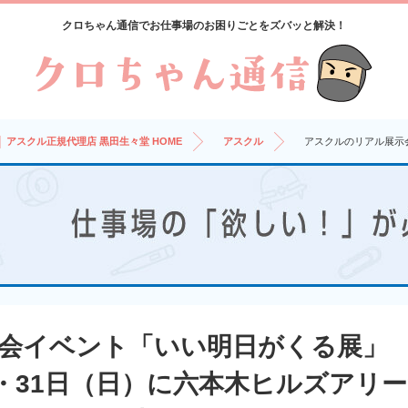
クロちゃん通信でお仕事場のお困りごとをズバッと解決！
 アスクル正規代理店 黒田生々堂 HOME
アスクル
アスクルのリアル展示会
会イベント「いい明日がくる展」
土）・31日（日）に六本木ヒルズアリ