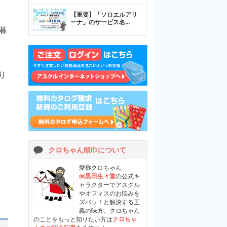
【重要】「ソロエルアリ
ーナ」のサービス名
...
暮
り
！
クロちゃん頭巾について
愛称クロちゃん
㈱黒田生々堂
の公式キ
ャラクターでアスクル
やオフィスのお悩みを
ズバッ！と解決する正
義の味方。クロちゃん
のことをもっと知りたい方は
クロちゃ