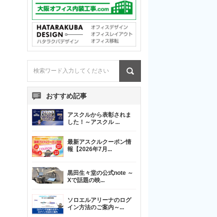
おすすめ記事
アスクルから表彰されま
した！～アスクル
...
最新アスクルクーポン情
報【2026年7月
...
黒田生々堂の公式note ～
Xで話題の映
...
ソロエルアリーナのログ
イン方法のご案内～
...