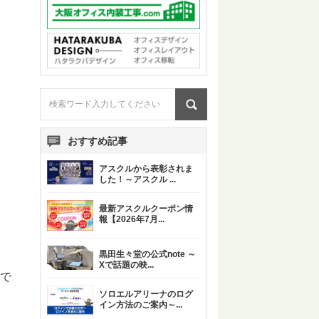
おすすめ記事
アスクルから表彰されま
した！～アスクル
...
最新アスクルクーポン情
報【2026年7月
...
黒田生々堂の公式note ～
Xで話題の映
...
在で
ソロエルアリーナのログ
イン方法のご案内～
...