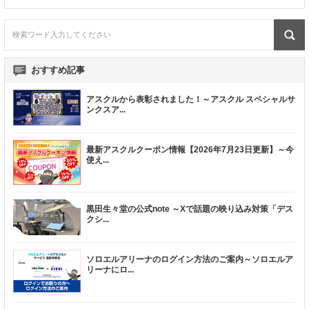
おすすめ記事
アスクルから表彰されました！～アスクル スペシャルサ
ンクスア
...
最新アスクルクーポン情報【2026年7月23日更新】～今
使え
...
黒田生々堂の公式note ～Xで話題の映り込み対策「デス
クシ
...
ソロエルアリーナのログイン方法のご案内～ソロエルア
リーナにロ
...