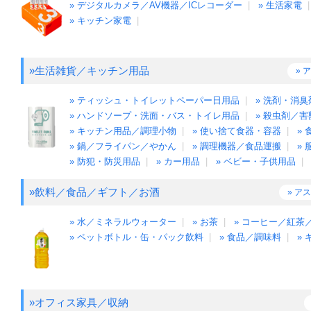
» デジタルカメラ／AV機器／ICレコーダー
|
» 生活家電
» キッチン家電
|
»生活雑貨／キッチン用品
» 
» ティッシュ・トイレットペーパー日用品
|
» 洗剤・消
» ハンドソープ・洗面・バス・トイレ用品
|
» 殺虫剤／
» キッチン用品／調理小物
|
» 使い捨て食器・容器
|
»
» 鍋／フライパン／やかん
|
» 調理機器／食品運搬
|
»
» 防犯・防災用品
|
» カー用品
|
» ベビー・子供用品
|
»飲料／食品／ギフト／お酒
» ア
» 水／ミネラルウォーター
|
» お茶
|
» コーヒー／紅茶
» ペットボトル・缶・パック飲料
|
» 食品／調味料
|
» 
»オフィス家具／収納