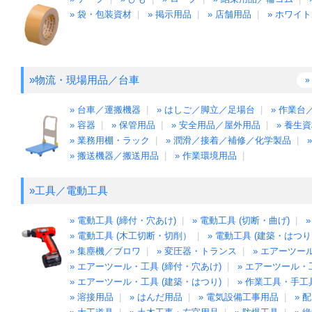
» 袋・包装資材
|
» 掲示用品
|
» 店舗用品
|
» ホワイ
»物流・現場用品／台車
» 台車／運搬機器
|
» はしご／脚立／足場台
|
» 作業
» 容器
|
» 保管用品
|
» 安全用品／屋外用品
|
» 養生
» 業務用棚・ラック
|
» 潤滑／接着／補修／化学製品
|
» 搬送機器／搬送用品
|
» 作業環境用品
|
»工具／電動工具
» 電動工具 (締付・穴あけ)
|
» 電動工具 (切断・曲げ)
|
» 電動工具 (木工切断・切削）
|
» 電動工具 (建築・はつ
» 集塵機／ブロワ
|
» 変圧器・トランス
|
» エアーツ
» エアーツール・工具 (締付・穴あけ)
|
» エアーツール・
» エアーツール・工具 (建築・はつり)
|
» 作業工具・手工
» 溶接用品
|
» はんだ用品
|
» 電気設備工事用品
|
» 