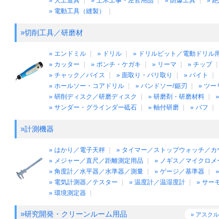
» 大工道具
|
» 土木工事・左官用品
|
» 防爆工具
|
» 
» 電動工具（縫製）
|
»切削工具／研磨材
» エンドミル
|
» ドリル
|
» ドリルビット／電動ドリル
» カッター
|
» ポンチ・ケガキ
|
» リーマ
|
» チップ
» チャック／バイス
|
» 面取り・バリ取り
|
» バイト
|
» ホールソー・コアドリル
|
» バンドソー/鋸刃
|
» ツ
» 研削ディスク／研磨ディスク
|
» 研磨剤・研磨材料
|
» サンダー・グラインダー砥石
|
» 軸付研磨
|
» バフ
|
»計測機器
» はかり／電子天秤
|
» タイマー／ストップウォッチ／カ
» メジャー／直尺／距離測定用品
|
» ノギス／マイクロ
» 角度計／水平器／水準器／測量
|
» ゲージ／基準器
|
» 電気計測器／テスター
|
» 温度計／温湿度計
|
» サー
» 環境測定器
|
»研究開発・クリーンルーム用品
» アスク