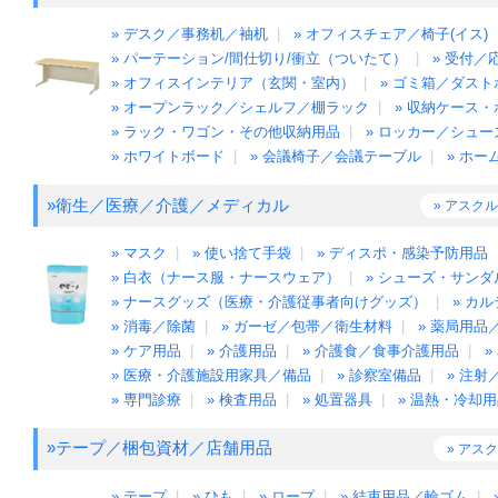
» デスク／事務机／袖机
|
» オフィスチェア／椅子(イス)
» パーテーション/間仕切り/衝立（ついたて）
|
» 受付
» オフィスインテリア（玄関・室内）
|
» ゴミ箱／ダス
» オープンラック／シェルフ／棚ラック
|
» 収納ケース
» ラック・ワゴン・その他収納用品
|
» ロッカー／シュ
» ホワイトボード
|
» 会議椅子／会議テーブル
|
» ホ
»衛生／医療／介護／メディカル
» アスク
» マスク
|
» 使い捨て手袋
|
» ディスポ・感染予防用品
» 白衣（ナース服・ナースウェア）
|
» シューズ・サンダ
» ナースグッズ（医療・介護従事者向けグッズ）
|
» カ
» 消毒／除菌
|
» ガーゼ／包帯／衛生材料
|
» 薬局用品
» ケア用品
|
» 介護用品
|
» 介護食／食事介護用品
|
» 医療・介護施設用家具／備品
|
» 診察室備品
|
» 注射
» 専門診療
|
» 検査用品
|
» 処置器具
|
» 温熱・冷却
»テープ／梱包資材／店舗用品
» アス
» テープ
|
» ひも
|
» ロープ
|
» 結束用品／輪ゴム
|