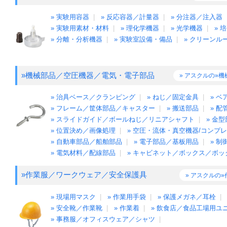
» 実験用容器
|
» 反応容器／計量器
|
» 分注器／注入器
» 実験用素材・材料
|
» 理化学機器
|
» 光学機器
|
» 
» 分離・分析機器
|
» 実験室設備・備品
|
» クリーンル
»機械部品／空圧機器／電気・電子部品
» アスクルの»
» 治具ベース／クランピング
|
» ねじ／固定金具
|
» 
» フレーム／筐体部品／キャスター
|
» 搬送部品
|
» 配
» スライドガイド／ボールねじ／リニアシャフト
|
» 金
» 位置決め／画像処理
|
» 空圧・流体・真空機器/コンプ
» 自動車部品／船舶部品
|
» 電子部品／基板用品
|
» 制
» 電気材料／配線部品
|
» キャビネット／ボックス／ボ
»作業服／ワークウェア／安全保護具
» アスクルの
» 現場用マスク
|
» 作業用手袋
|
» 保護メガネ／耳栓
|
» 安全靴／作業靴
|
» 作業着
|
» 飲食店／食品工場用ユ
» 事務服／オフィスウェア／シャツ
|