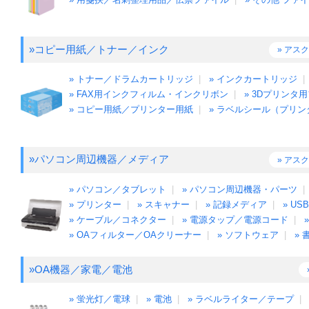
»コピー用紙／トナー／インク
» アス
» トナー／ドラムカートリッジ
|
» インクカートリッジ
» FAX用インクフィルム・インクリボン
|
» 3Dプリンタ
» コピー用紙／プリンター用紙
|
» ラベルシール（プリン
»パソコン周辺機器／メディア
» アス
» パソコン／タブレット
|
» パソコン周辺機器・パーツ
» プリンター
|
» スキャナー
|
» 記録メディア
|
» U
» ケーブル／コネクター
|
» 電源タップ／電源コード
|
» OAフィルター／OAクリーナー
|
» ソフトウェア
|
» 
»OA機器／家電／電池
» 蛍光灯／電球
|
» 電池
|
» ラベルライター／テープ
|