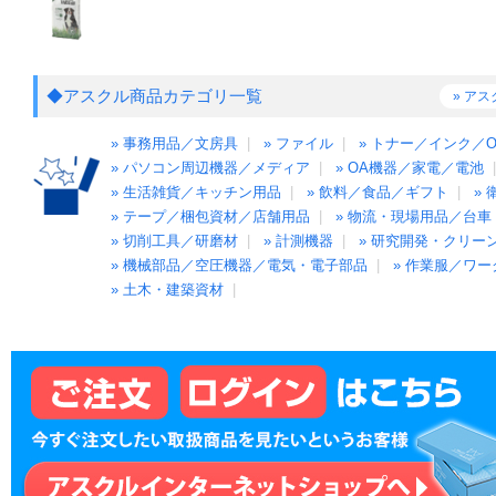
◆アスクル商品カテゴリ一覧
» ア
» 事務用品／文房具
|
» ファイル
|
» トナー／インク／
» パソコン周辺機器／メディア
|
» OA機器／家電／電池
» 生活雑貨／キッチン用品
|
» 飲料／食品／ギフト
|
»
» テープ／梱包資材／店舗用品
|
» 物流・現場用品／台車
» 切削工具／研磨材
|
» 計測機器
|
» 研究開発・クリー
» 機械部品／空圧機器／電気・電子部品
|
» 作業服／ワ
» 土木・建築資材
|