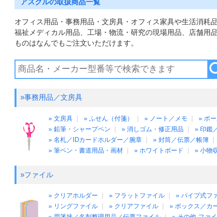
アスクルの取扱商品一覧
オフィス用品・事務用品・文房具・オフィス家具や生活消耗品
福祉メディカル用品、工場・物流・研究の現場用品、店舗用
ものはなんでもご注文いただけます。
»事務用品／文房具
» 文房具
|
» ふせん（付箋）
|
» ノート／メモ
|
» ボ
» 鉛筆・シャープペン
|
» 消しゴム・修正用品
|
» 印
» 名札／IDカードホルダー／腕章
|
» 封筒／伝票／帳簿
» 筆ペン・書道用品・画材
|
» ホワイトボード
|
» 小物
»ファイル
» クリアホルダー
|
» フラットファイル
|
» パイプ式フ
» リングファイル
|
» クリアファイル
|
» ボックス／
» 用箋挟／名刺整理用品／伝票ファイル
|
» その他 ファ