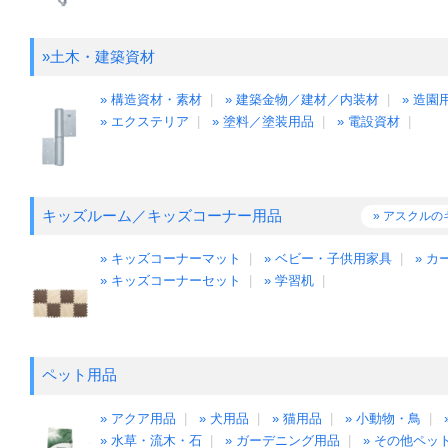
»土木・建築資材
» 構造資材・素材
|
» 建築金物／建材／内装材
|
» 造
» エクステリア
|
» 塗料／塗装用品
|
» 電設資材
|
キッズルーム／キッズコーナー用品
» アスクル
» キッズコーナーマット
|
» ベビー・子供用家具
|
» カ
» キッズコーナーセット
|
» 学習机
|
ペット用品
» アクア用品
|
» 犬用品
|
» 猫用品
|
» 小動物・鳥
|
» 水草・流木・石
|
» ガーデニング用品
|
» その他ペッ