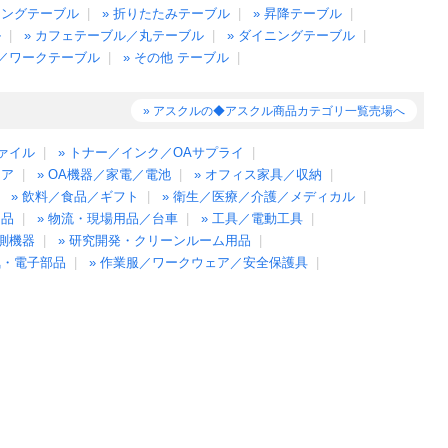
ィングテーブル
|
» 折りたたみテーブル
|
» 昇降テーブル
|
ル
|
» カフェテーブル／丸テーブル
|
» ダイニングテーブル
|
台／ワークテーブル
|
» その他 テーブル
|
» アスクルの◆アスクル商品カテゴリ一覧売場へ
ファイル
|
» トナー／インク／OAサプライ
|
ィア
|
» OA機器／家電／電池
|
» オフィス家具／収納
|
|
» 飲料／食品／ギフト
|
» 衛生／医療／介護／メディカル
|
用品
|
» 物流・現場用品／台車
|
» 工具／電動工具
|
計測機器
|
» 研究開発・クリーンルーム用品
|
気・電子部品
|
» 作業服／ワークウェア／安全保護具
|