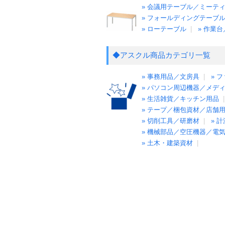
» 会議用テーブル／ミーテ
» フォールディングテーブ
» ローテーブル
|
» 作業
◆アスクル商品カテゴリ一覧
» 事務用品／文房具
|
» 
» パソコン周辺機器／メデ
» 生活雑貨／キッチン用品
» テープ／梱包資材／店舗
» 切削工具／研磨材
|
» 
» 機械部品／空圧機器／電
» 土木・建築資材
|