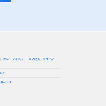
作業／現場用品・工場／物流／研究用品
紹介
くある質問